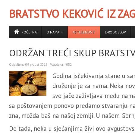
BRATSTVO KEKOVIĆ IZ ZA
POČETNA
O NAMA
AKTUELNOSTI
E-RODOSLOV
ODRŽAN TREĆI SKUP BRATSTV
Objavljeno
09 avgust 2015
Pogodaka:
4052
Godina isčekivanja stane u sam
druženje je za nama. Neka nov
sve jače zaživljava među nama
sa poštovanjem ponovo predamo stvaranju na
zna, možda baš na našoj zemlji. U našem Ger
Do tada, neka u sjećanjima živi ovo avgustovs