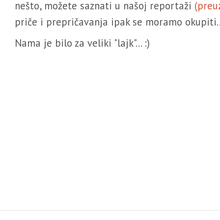
nešto, možete saznati u našoj reportaži
(preu
priče i prepričavanja ipak se moramo okupiti..
Nama je bilo za veliki "lajk"... :)