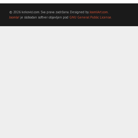
© 2026 kekovici.com. Sva prava zadržana. Designed by
JoomlArt.com
.
Joomla!
je slobodan softver objavljen pod
GNU General Public License.